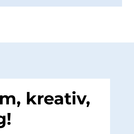
, kreativ,
g!