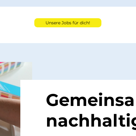
Unsere Jobs für dich!
Gemeinsam
nachhalti