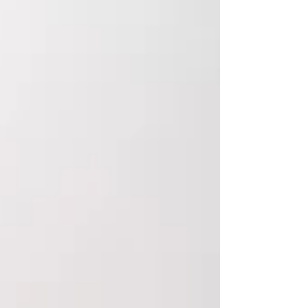
Werbemittelagentur Hagemann weiß
seine Geschäftspartner mit
bayerischem Charme für sich zu
gewinnen. Doch das ist nur ein Teil des
Erfolgsgeheimnisses des ...