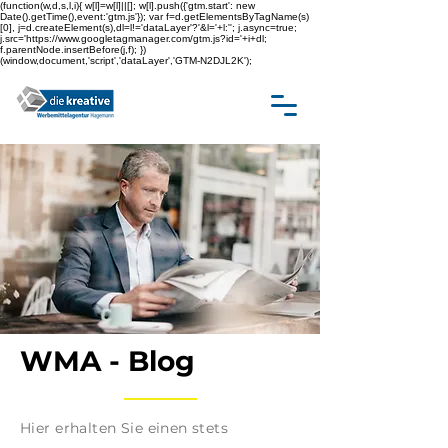
(function(w,d,s,l,i){ w[l]=w[l]||[]; w[l].push({'gtm.start': new
Date().getTime(),event:'gtm.js'}); var f=d.getElementsByTagName(s)
[0], j=d.createElement(s),dl=l!='dataLayer'?'&l='+l:''; j.async=true;
j.src='https://www.googletagmanager.com/gtm.js?id='+i+dl;
f.parentNode.insertBefore(j,f); })
(window,document,'script','dataLayer','GTM-N2DJL2K');
WMA - Blog
Hier erhalten Sie einen stets