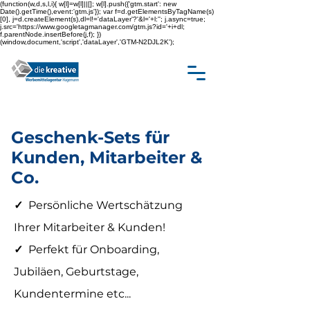
(function(w,d,s,l,i){ w[l]=w[l]||[]; w[l].push({'gtm.start': new
Date().getTime(),event:'gtm.js'}); var f=d.getElementsByTagName(s)
[0], j=d.createElement(s),dl=l!='dataLayer'?'&l='+l:''; j.async=true;
j.src='https://www.googletagmanager.com/gtm.js?id='+i+dl;
f.parentNode.insertBefore(j,f); })
(window,document,'script','dataLayer','GTM-N2DJL2K');
Geschenk-Sets für
Kunden, Mitarbeiter &
Co.
✓
Persönliche Wertschätzung
Ihrer Mitarbeiter & Kunden!
✓
Perfekt für Onboarding,
Jubiläen, Geburtstage,
Kundentermine etc...