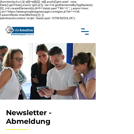
(function(w,d,s,l,i){ w[l]=w[l]||[]; w[l].push({'gtm.start': new
Date().getTime(),event:'gtm.js'}); var f=d.getElementsByTagName(s)
[0], j=d.createElement(s),dl=l!='dataLayer'?'&l='+l:''; j.async=true;
j.src='https://www.googletagmanager.com/gtm.js?id='+i+dl;
f.parentNode.insertBefore(j,f); })
(window,document,'script','dataLayer','GTM-N2DJL2K');
Newsletter -
Abmeldung