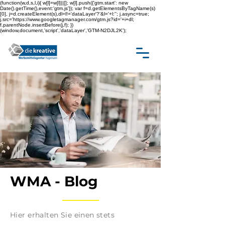
(function(w,d,s,l,i){ w[l]=w[l]||[]; w[l].push({'gtm.start': new
Date().getTime(),event:'gtm.js'}); var f=d.getElementsByTagName(s)
[0], j=d.createElement(s),dl=l!='dataLayer'?'&l='+l:''; j.async=true;
j.src='https://www.googletagmanager.com/gtm.js?id='+i+dl;
f.parentNode.insertBefore(j,f); })
(window,document,'script','dataLayer','GTM-N2DJL2K');
WMA - Blog
Hier erhalten Sie einen stets