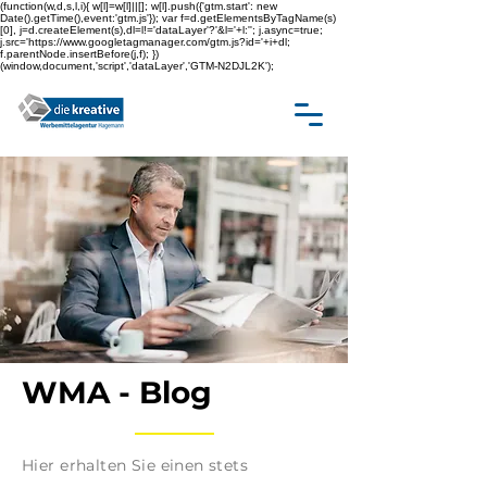
(function(w,d,s,l,i){ w[l]=w[l]||[]; w[l].push({'gtm.start': new
Date().getTime(),event:'gtm.js'}); var f=d.getElementsByTagName(s)
[0], j=d.createElement(s),dl=l!='dataLayer'?'&l='+l:''; j.async=true;
j.src='https://www.googletagmanager.com/gtm.js?id='+i+dl;
f.parentNode.insertBefore(j,f); })
(window,document,'script','dataLayer','GTM-N2DJL2K');
WMA - Blog
Hier erhalten Sie einen stets