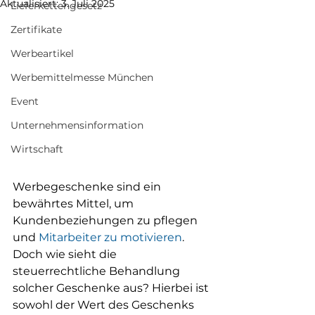
Aktualisiert:
3. Juli 2025
Lieferkettengesetz
Zertifikate
Werbeartikel
Werbemittelmesse München
Event
Unternehmensinformation
Wirtschaft
Werbegeschenke sind ein 
bewährtes Mittel, um 
Kundenbeziehungen zu pflegen 
und 
Mitarbeiter zu motivieren
. 
Doch wie sieht die 
steuerrechtliche Behandlung 
solcher Geschenke aus? Hierbei ist 
sowohl der Wert des Geschenks 